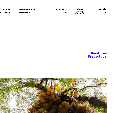
icerca 
visioni su 
galleri
diari
su di 
sonale
misura
a
o
me
(work in 
progress)
#editorial
#reportage