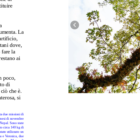
ituire 
 
umenta. La 
tificio, 
tani dove, 
fare la 
estano ai 
n poco, 
o di 
ciò che è. 
erosa, si 
ta due missioni di 
esi di novembre 
Nepal. Sono state 
to circa 140 kg di 
tato utilizzato un 
a e Veronica, due 