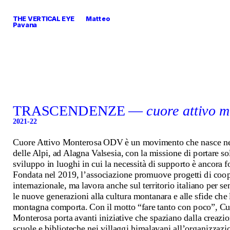
THE VERTICAL EYE        Matteo 
Pavana
TRASCENDENZE — 
cuore attivo 
2021-22
Cuore Attivo Monterosa ODV è un movimento che nasce nel
delle Alpi, ad Alagna Valsesia, con la missione di portare sol
sviluppo in luoghi in cui la necessità di supporto è ancora for
Fondata nel 2019, l’associazione promuove progetti di coop
internazionale, ma lavora anche sul territorio italiano per sen
le nuove generazioni alla cultura montanara e alle sfide che la
montagna comporta. Con il motto “fare tanto con poco”, Cuo
Monterosa porta avanti iniziative che spaziano dalla creazion
scuole e biblioteche nei villaggi himalayani all’organizzazio