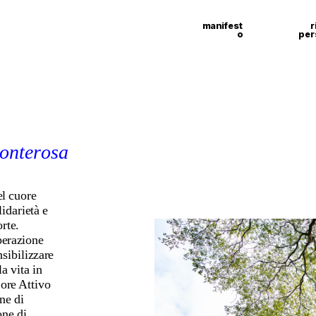
manifest
r
o
per
monterosa
 cuore 
idarietà e 
te. 
erazione 
sibilizzare 
 vita in 
re Attivo 
e di 
ne di 