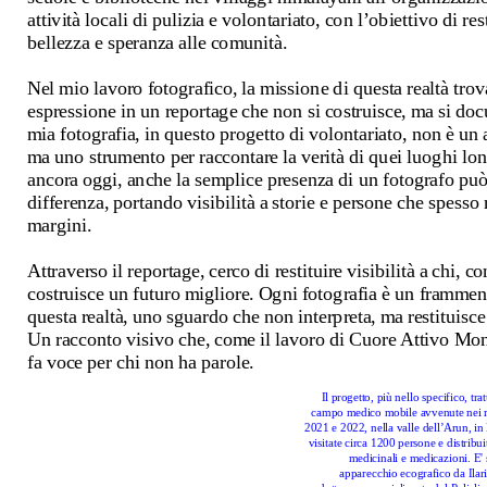
attività locali di pulizia e volontariato, con l’obiettivo di rest
bellezza e speranza alle comunità.
Nel mio lavoro fotografico, la missione di questa realtà trova
espressione in un reportage che non si costruisce, ma si doc
mia fotografia, in questo progetto di volontariato, non è un ar
ma uno strumento per raccontare la verità di quei luoghi lon
ancora oggi, anche la semplice presenza di un fotografo può 
differenza, portando visibilità a storie e persone che spesso r
margini.
Attraverso il reportage, cerco di restituire visibilità a chi, co
costruisce un futuro migliore. Ogni fotografia è un framment
questa realtà, uno sguardo che non interpreta, ma restituisce 
Un racconto visivo che, come il lavoro di Cuore Attivo Mont
fa voce per chi non ha parole.
Il progetto, più nello specifico, trat
campo medico mobile avvenute nei m
2021 e 2022, nella valle dell’Arun, in 
visitate circa 1200 persone e distribui
medicinali e medicazioni. E' s
apparecchio ecografico da Ilari