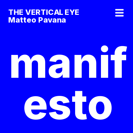
THE VERTICAL EYE        
Matteo Pavana
manif
esto