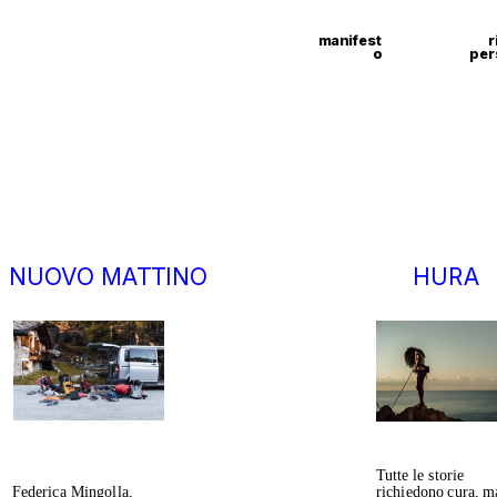
manifest
r
o
per
 NUOVO MATTINO
H
URA
Tutte le storie 
richiedono cura, ma
Federica Mingolla, 