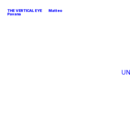
THE VERTICAL EYE        Matteo 
Pavana
U
N