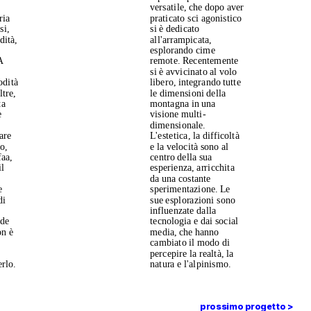
versatile, che dopo aver 
ia 
praticato sci agonistico 
i, 
si è dedicato 
ità, 
all'arrampicata, 
esplorando cime 
 
remote. Recentemente 
si è avvicinato al volo 
dità 
libero, integrando tutte 
tre, 
le dimensioni della 
a 
montagna in una 
 
visione multi-
dimensionale. 
re 
L'estetica, la difficoltà 
o, 
e la velocità sono al 
aa, 
centro della sua 
l 
esperienza, arricchita 
da una costante 
 
sperimentazione. Le 
i 
sue esplorazioni sono 
influenzate dalla 
de 
tecnologia e dai social 
n è 
media, che hanno 
cambiato il modo di 
percepire la realtà, la 
rlo.
natura e l'alpinismo.
prossimo progetto >