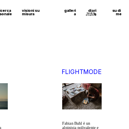
icerca 
visioni su 
galleri
diari
su di 
sonale
misura
a
o
me
(work in 
progress)
F
LIGHTMODE
Fabian Buhl è un 
 
alpinista polivalente e 