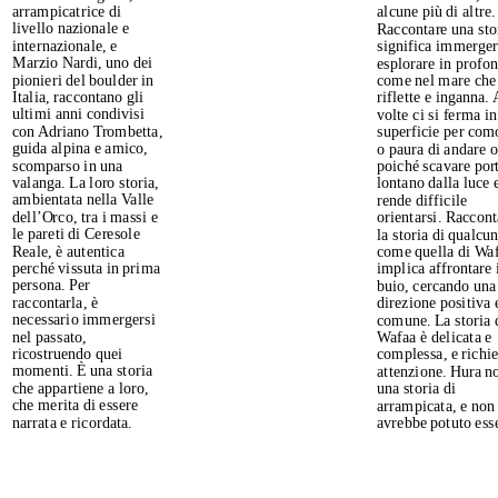
alcune più di altre. 
arrampicatrice di 
Raccontare una stor
livello nazionale e 
significa immergers
internazionale, e 
esplorare in profond
Marzio Nardi, uno dei 
come nel mare che 
pionieri del boulder in 
riflette e inganna. A
Italia, raccontano gli 
volte ci si ferma in 
ultimi anni condivisi 
superficie per como
con Adriano Trombetta, 
o paura di andare ol
guida alpina e amico, 
poiché scavare port
scomparso in una 
lontano dalla luce e
valanga. La loro storia, 
rende difficile 
ambientata nella Valle 
orientarsi. Racconta
dell’Orco, tra i massi e 
la storia di qualcun
le pareti di Ceresole 
come quella di Waf
Reale, è autentica 
implica affrontare i
perché vissuta in prima 
buio, cercando una 
persona. Per 
direzione positiva e
raccontarla, è 
comune. La storia d
necessario immergersi 
Wafaa è delicata e 
nel passato, 
complessa, e richie
ricostruendo quei 
attenzione. Hura no
momenti. È una storia 
una storia di 
che appartiene a loro, 
arrampicata, e non 
che merita di essere 
avrebbe potuto esse
narrata e ricordata.