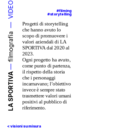
VIDEO
#filming
#storytelling
Progetti di storytelling 
—
che hanno avuto lo 
filmografia  
scopo di promuovere i 
valori aziendali di LA 
SPORTIVA dal 2020 al 
2023. 
Ogni progetto ha avuto, 
come punto di partenza, 
—
il rispetto della storia 
LA SPORTIVA
che i personaggi 
incarnavano; l’obiettivo 
invece è sempre stato 
trasmettere valori umani 
positivi al pubblico di 
riferimento.
< visioni su mis
ura